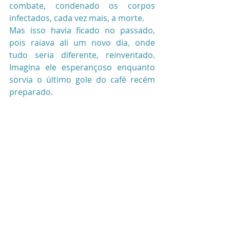
combate, condenado os corpos 
infectados, cada vez mais, a morte.
Mas isso havia ficado no passado, 
pois raiava ali um novo dia, onde 
tudo seria diferente, reinventado. 
Imagina ele esperançoso enquanto 
sorvia o último gole do café recém 
preparado.
Danilo coloca a caneca sobre o 
caixote que servia de mesa de centro 
e levanta-se do sofá surrado 
retornando para a apertada varanda. 
Observa a movimentação se 
adensando na cidade lá embaixo. Os 
fluxos sendo reestabelecidos no ir e 
vir cotidiano daquela gente. Mas ele 
se sentia levemente diferente. Não 
bastaria retomar a vida de antes, 
pois havia ele descoberto o porquê 