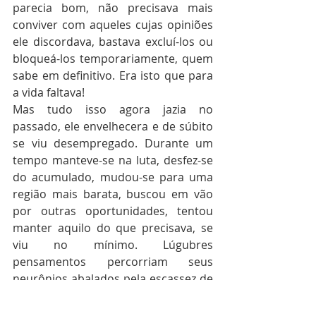
parecia bom, não precisava mais 
conviver com aqueles cujas opiniões 
ele discordava, bastava excluí-los ou 
bloqueá-los temporariamente, quem 
sabe em definitivo. Era isto que para 
a vida faltava!
Mas tudo isso agora jazia no 
passado, ele envelhecera e de súbito 
se viu desempregado. Durante um 
tempo manteve-se na luta, desfez-se 
do acumulado, mudou-se para uma 
região mais barata, buscou em vão 
por outras oportunidades, tentou 
manter aquilo do que precisava, se 
viu no mínimo. Lúgubres 
pensamentos percorriam seus 
neurônios abalados pela escassez de 
café.
Ele vira-se e observa novamente a 