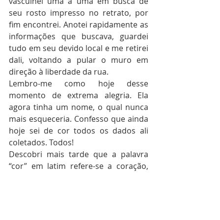
vasculhei uma a uma em busca de 
seu rosto impresso no retrato, por 
fim encontrei. Anotei rapidamente as 
informações que buscava, guardei 
tudo em seu devido local e me retirei 
dali, voltando a pular o muro em 
direção à liberdade da rua.
Lembro-me como hoje desse 
momento de extrema alegria. Ela 
agora tinha um nome, o qual nunca 
mais esqueceria. Confesso que ainda 
hoje sei de cor todos os dados ali 
coletados. Todos!
Descobri mais tarde que a palavra 
“cor” em latim refere-se a coração, 
ou seja, saber de cor é saber de 
coração. Muito apropriado.
No final de semana seguinte liguei 
pela primeira vez. Ela atendeu o 