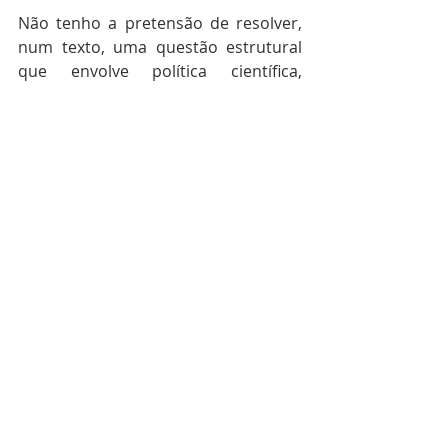
Não tenho a pretensão de resolver, 
num texto, uma questão estrutural 
que envolve política científica, 
financiamento, carreiras e 
prioridades nacionais. Seria 
desonesto fingir que tenho. Mas 
tenho a convicção de que mudanças 
estruturais começam, sempre, por se 
tornarem visíveis — por sair do 
silêncio em que operam.
Por isso escrevo sobre Pedro e sobre 
mim mesmo. Não para despertar 
pena, que ele não pediu e não 
merece, nem para me colocar como 
vítima, o que eu recuso. Escrevo 
porque acredito que conversas como 
a que tivemos esta manhã precisam 
deixar de ser coincidências curiosas, 